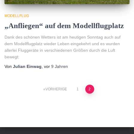
MODELLFLUG
„Anfliegen“ auf dem Modellflugplatz
Dank des schönen Wetters ist am heutigen Sonntag auch auf
dem Modellflugplatz wieder Leben eingekehrt und es wurden
allerlei Fluggeräte in verschiedenen Größen durch die Luft
bewegt:
Von
Julian Einwag
, vor
9 Jahren
Seitennummerierung
VORHERIGE
1
2
der
Beiträge