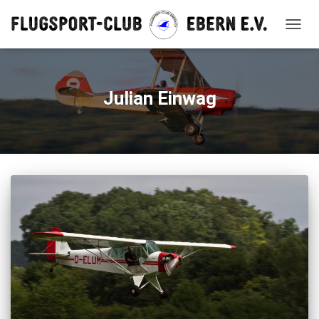
NAVIG
UMSC
Julian Einwag