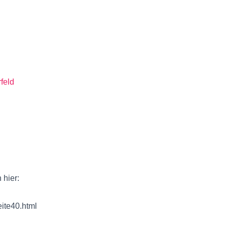
feld
 hier:
eite40.html