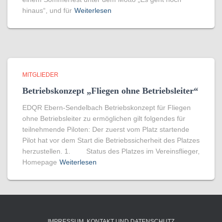
hinaus“, und für
Weiterlesen
MITGLIEDER
Betriebskonzept „Fliegen ohne Betriebsleiter“
EDQR Ebern-Sendelbach Betriebskonzept für Fliegen
ohne Betriebsleiter zu ermöglichen gilt folgendes für
teilnehmende Piloten: Der zuerst vom Platz startende
Pilot hat vor dem Start die Betriebssicherheit des Platzes
herzustellen. 1. Status des Platzes im Vereinsflieger,
Homepage
Weiterlesen
IMPRESSUM, KONTAKT UND DATENSCHUTZ