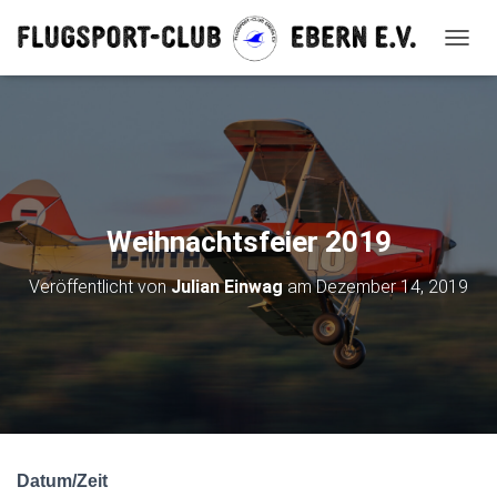
N
A
V
I
G
A
T
I
O
Weihnachtsfeier 2019
N
U
Veröffentlicht von
Julian Einwag
am
Dezember 14, 2019
M
S
C
H
A
L
T
E
N
Datum/Zeit